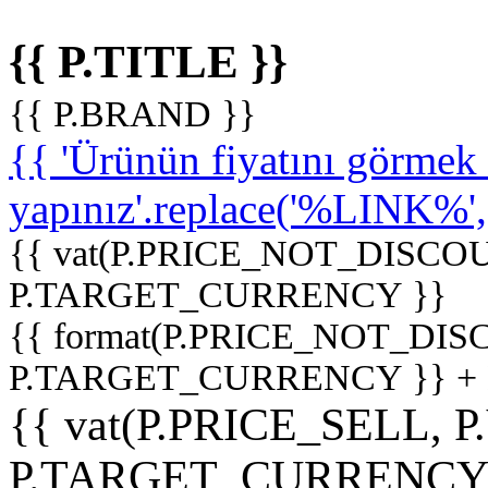
{{ P.TITLE }}
{{ P.BRAND }}
{{ 'Ürünün fiyatını görme
yapınız'.replace('%LINK%', '
{{ vat(P.PRICE_NOT_DISCOU
P.TARGET_CURRENCY }}
{{ format(P.PRICE_NOT_DI
P.TARGET_CURRENCY }} +
{{ vat(P.PRICE_SELL, P
P.TARGET_CURRENCY