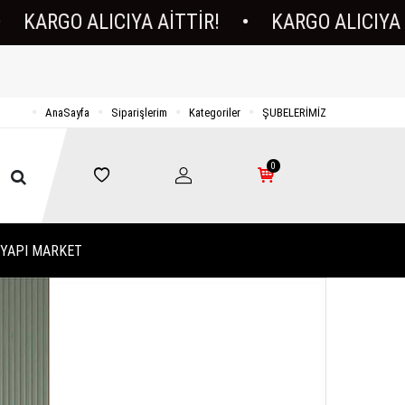
 ALICIYA AİTTİR!
•
KARGO ALICIYA AİTTİR!
AnaSayfa
Siparişlerim
Kategoriler
ŞUBELERİMİZ
0
YAPI MARKET