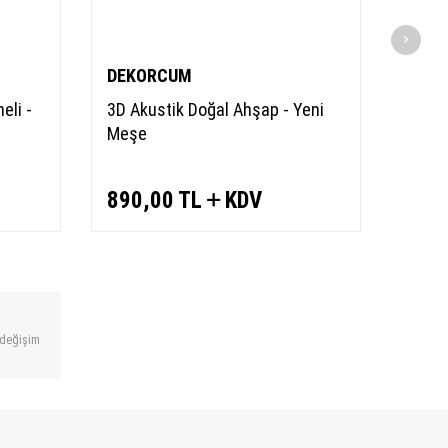
DEKORCUM
DEK
eli -
3D Akustik Doğal Ahşap - Yeni
3D Ak
Meşe
Natu
890,00
TL
KDV
890
 değişim