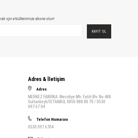
ak için e-bültenimize abone olun!
KAYIT OL
Adres & İletişim
Adres
MERKEZ FABRİKA: Mecidiye Mh. Fatih Blv. No:488
Sultanbeyli/İSTANBUL 0850 888 80 70 / 0530
097 67 04
Telefon Numarası
0530 097 6704