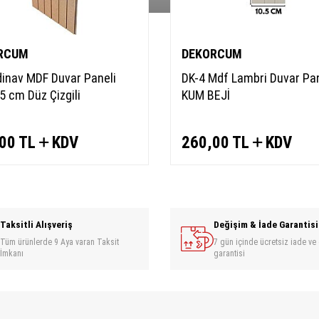
RCUM
DEKORCUM
dinav MDF Duvar Paneli
DK-4 Mdf Lambri Duvar Pan
5 cm Düz Çizgili
KUM BEJİ
00
TL
KDV
260,00
TL
KDV
Taksitli Alışveriş
Değişim & İade Garantisi
Tüm ürünlerde 9 Aya varan Taksit
7 gün içinde ücretsiz iade ve
İmkanı
garantisi