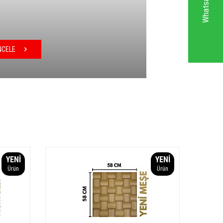
NCELE
YENI
YENI
Ürün
Ürün