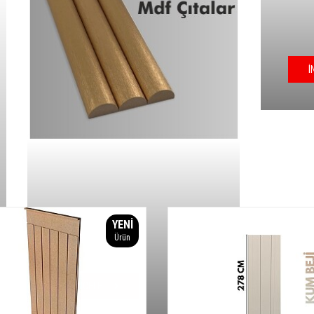
İNCELE
İ
YENI
Ürün
İNCELE