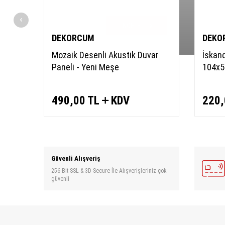
İNCELE
DEKORCUM
DEKO
Mozaik Desenli Akustik Duvar
İskan
Paneli - Yeni Meşe
104x5
490,00
TL
KDV
220,
Güvenli Alışveriş
256 Bit SSL & 3D Secure İle Alışverişleriniz çok
güvenli