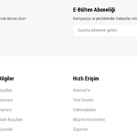
E-Bülten Aboneliği
mize abone olun!
Kampanya ve yeniliklerden haberdar olm
ilgiler
Hızlı Erişim
oşulları
Anasayfa
leşmesi
Yeni Ürünler
leşmesi
İndirimdekiler
İade Koşulları
Müşteri Hizmetleri
 Güvenlik
Sepetim