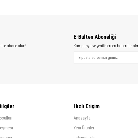
E-Bülten Aboneliği
mize abone olun!
Kampanya ve yeniliklerden haberdar olm
ilgiler
Hızlı Erişim
oşulları
Anasayfa
leşmesi
Yeni Ürünler
leşmesi
İndirimdekiler