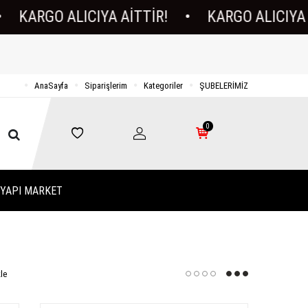
ARGO ALICIYA AİTTİR!
•
KARGO ALICIYA AİTT
AnaSayfa
Siparişlerim
Kategoriler
ŞUBELERİMİZ
0
YAPI MARKET
le