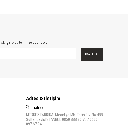
ak için e-bültenimize abone olun!
KAYIT OL
Adres & İletişim
Adres
MERKEZ FABRİKA: Mecidiye Mh. Fatih Blv. No:488
Sultanbeyli/İSTANBUL 0850 888 80 70 / 0530
097 67 04