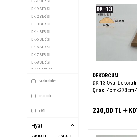
DK-1 SERİSİ
DK-9 SERİSİ
DK-2 SERİSİ
DK-3 SERİSİ
DK-4 SERİSİ
DK-5 SERİSİ
DK-6 SERİSİ
DK-7 SERİSİ
DK-8 SERİSİ
DK-12 SERİSİ
DEKORCUM
DK-13 SERİSİ
Stoktakiler
DK-13 Oval Dekorat
Çıtası 4cmx278cm-
İndirimli
230,00
TL
KD
Yeni
Fiyat
276,00 TL
324,00 TL