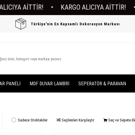
IYA AİTTİR!
•
KARGO ALICIYA AİTTİR!
•
K
Türkiye'nin En Kapsamlı Dekorasyon Markası
AR PANELİ
MDF DUVAR LAMBRİ
SEPERATÖR & PARAVAN
Sadece Stoktakiler
Seçilenleri Karşılaştır
Seç ve Sepete Ek