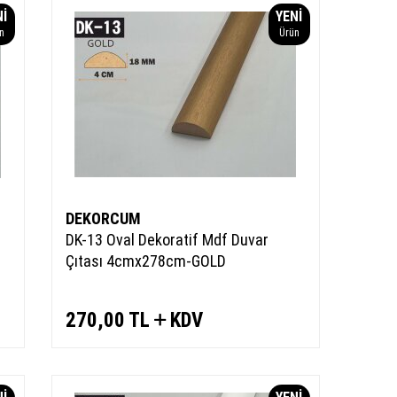
NI
YENI
n
Ürün
DEKORCUM
DK-13 Oval Dekoratif Mdf Duvar
Çıtası 4cmx278cm-GOLD
270,00
TL
KDV