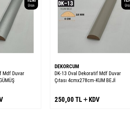
YENI
YE
Ürün
Ürü
DEKORCUM
if Mdf Duvar
DK-13 Oval Dekoratif Mdf Duvar
-GÜMÜŞ
Çıtası 4cmx278cm-KUM BEJİ
V
250,00
TL
KDV