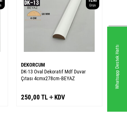
NI
YENI
n
Ürün
Whatsapp Destek Hattı
DEKORCUM
DK-13 Oval Dekoratif Mdf Duvar
Çıtası 4cmx278cm-BEYAZ
250,00
TL
KDV