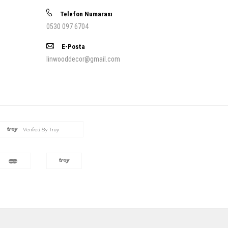
Telefon Numarası
0530 097 6704
E-Posta
linwooddecor@gmail.com