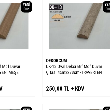
YENI
YE
Ürün
Ürü
DEKORCUM
if Mdf Duvar
DK-13 Oval Dekoratif Mdf Duvar
YENİ MEŞE
Çıtası 4cmx278cm-TRAVERTEN
V
250,00
TL
KDV