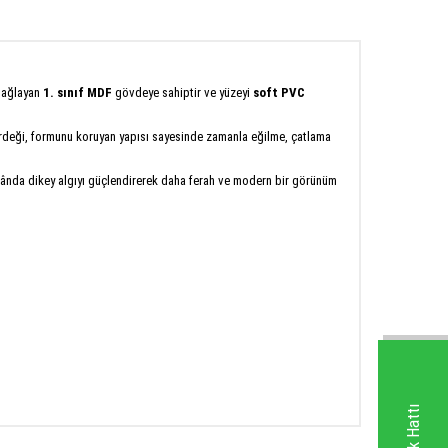
 sağlayan
1. sınıf MDF
gövdeye sahiptir ve yüzeyi
soft PVC
irdeği, formunu koruyan yapısı sayesinde zamanla eğilme, çatlama
mekânda dikey algıyı güçlendirerek daha ferah ve modern bir görünüm