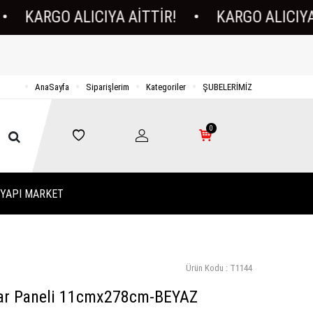
ARGO ALICIYA AİTTİR!
•
KARGO ALICIYA AİTT
AnaSayfa
Siparişlerim
Kategoriler
ŞUBELERİMİZ
0
YAPI MARKET
Ürün Kodu :
T1144
ar Paneli 11cmx278cm-BEYAZ