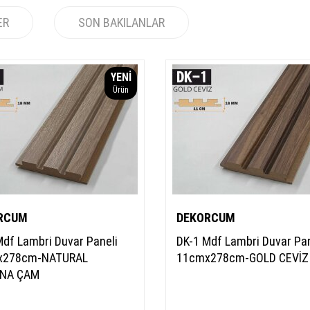
ER
SON BAKILANLAR
YENI
Ürün
RCUM
DEKORCUM
Mdf Lambri Duvar Paneli
DK-1 Mdf Lambri Duvar Pan
x278cm-NATURAL
11cmx278cm-GOLD CEVİZ
ONA ÇAM