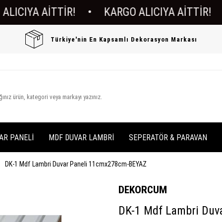
IYA AİTTİR!
•
KARGO ALICIYA AİTTİR!
•
K
Türkiye'nin En Kapsamlı Dekorasyon Markası
AR PANELİ
MDF DUVAR LAMBRİ
SEPERATÖR & PARAVAN
DK-1 Mdf Lambri Duvar Paneli 11cmx278cm-BEYAZ
DEKORCUM
DK-1 Mdf Lambri Duv