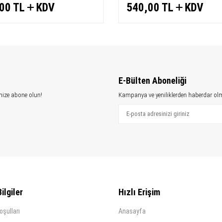
00
TL
KDV
540,00
TL
KDV
E-Bülten Aboneliği
mize abone olun!
Kampanya ve yeniliklerden haberdar olm
ilgiler
Hızlı Erişim
oşulları
Anasayfa