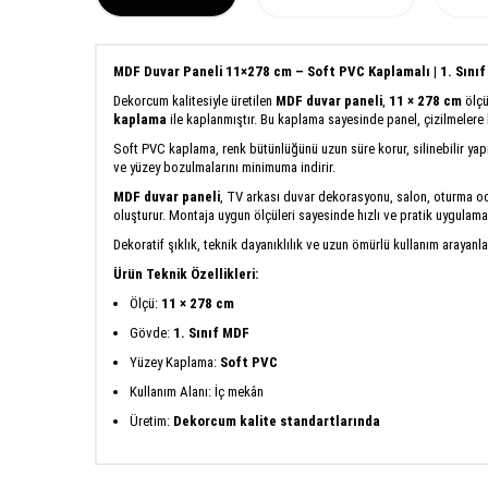
MDF Duvar Paneli 11×278 cm – Soft PVC Kaplamalı | 1. Sını
Dekorcum kalitesiyle üretilen
MDF duvar paneli
,
11 × 278 cm
ölçü
kaplama
ile kaplanmıştır. Bu kaplama sayesinde panel, çizilmelere 
Soft PVC kaplama, renk bütünlüğünü uzun süre korur, silinebilir ya
ve yüzey bozulmalarını minimuma indirir.
MDF duvar paneli
, TV arkası duvar dekorasyonu, salon, oturma oda
oluşturur. Montaja uygun ölçüleri sayesinde hızlı ve pratik uygulama
Dekoratif şıklık, teknik dayanıklılık ve uzun ömürlü kullanım arayanla
Ürün Teknik Özellikleri:
Ölçü:
11 × 278 cm
Gövde:
1. Sınıf MDF
Yüzey Kaplama:
Soft PVC
Kullanım Alanı: İç mekân
Üretim:
Dekorcum kalite standartlarında