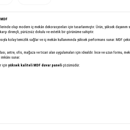
f MDF
lerinde olup modern iç mekân dekorasyonları için tasarlanmıştır. Ürün, yüksek dayanım
karşı dirençli, pürüzsüz dokulu ve estetik bir görünüme sahiptir.
pısıyla kolay temizlik sağlar ve iç mekân kullanımında yüksek performans sunar. MDF çek
sı, antre, ofis, mağaza ve ticari alan uygulamaları için idealdir. İnce ve uzun formu, 
 imkânı sunar.
r için
yüksek kaliteli MDF duvar paneli
çözümüdür.