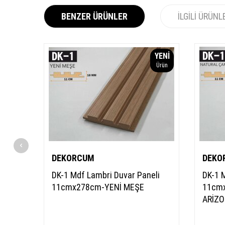
BENZER ÜRÜNLER
İLGILI ÜRÜNL
YENI
Ürün
DEKORCUM
DEKO
DK-1 Mdf Lambri Duvar Paneli
DK-1 
11cmx278cm-YENİ MEŞE
11cm
ARİZ