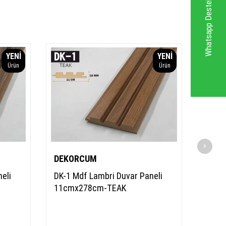
Whatsapp Destek Hattı
YENI
YENI
Ürün
Ürün
DEKORCUM
DEK
eli
DK-1 Mdf Lambri Duvar Paneli
DK-1 
11cmx278cm-TEAK
11cm