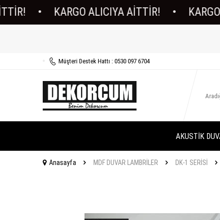
!
•
KARGO ALICIYA AİTTİR!
•
KARGO ALIC
Müşteri Destek Hattı : 0530 097 6704
AKUSTİK DUV
Anasayfa
MDF DUVAR LAMBRİLER
DK-1 SERİSİ