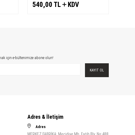
540,00
TL
KDV
570
ak için e-bültenimize abone olun!
KAYIT OL
Adres & İletişim
Adres
MERKEZ FABRİKA: Mecidiye Mh. Fatih Blv. No:488