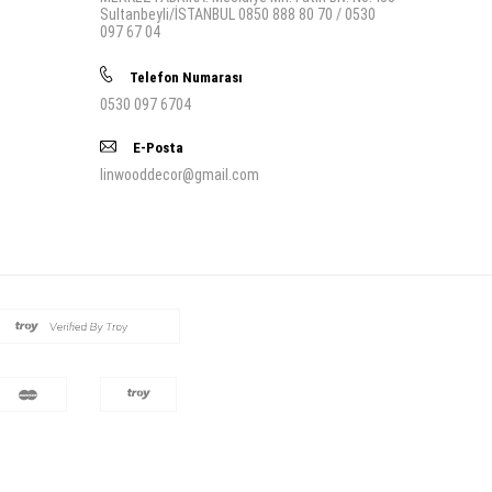
Sultanbeyli/İSTANBUL 0850 888 80 70 / 0530
097 67 04
Telefon Numarası
0530 097 6704
E-Posta
linwooddecor@gmail.com